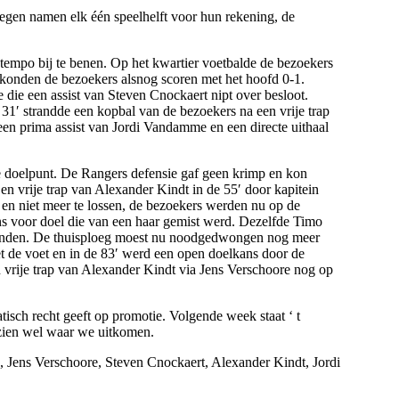
oegen namen elk één speelhelft voor hun rekening, de
t tempo bij te benen. Op het kwartier voetbalde de bezoekers
konden de bezoekers alsnog scoren met het hoofd 0-1.
die een assist van Steven Cnockaert nipt over besloot.
 31′ strandde een kopbal van de bezoekers na een vrije trap
een prima assist van Jordi Vandamme en een directe uithaal
e doelpunt. De Rangers defensie gaf geen krimp en kon
 vrije trap van Alexander Kindt in de 55′ door kapitein
en niet meer te lossen, de bezoekers werden nu op de
s voor doel die van een haar gemist werd. Dezelfde Timo
e ronden. De thuisploeg moest nu noodgedwongen nog meer
 de voet en in de 83′ werd een open doelkans door de
 vrije trap van Alexander Kindt via Jens Verschoore nog op
atisch recht geeft op promotie. Volgende week staat ‘ t
 zien wel waar we uitkomen.
Jens Verschoore, Steven Cnockaert, Alexander Kindt, Jordi