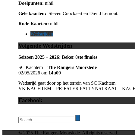
Doelpunten:
nihil.
Gele kaarten:
Steven Cnockaert en David Lernout.
Rode Kaarten:
nihil.
Wedstrijden
Volgende Wedstrijden
Seizoen 2025 – 2026: Beker 8ste finales
SC Kachtem –
The Rangers Moorslede
02/05/2026 om
14u00
Wedstrijd gaat door op het terrein van SC Kachtem:
VK KACHTEM – PRIESTER PATTYNSTRAAT – KAC
Facebook
© 2025 The Rangers Moorslede. All rights reserved.