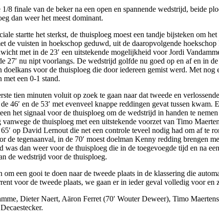
de 1/8 finale van de beker na een open en spannende wedstrijd, beide pl
ploeg dan weer het meest dominant.
iale startte het sterkst, de thuisploeg moest een tandje bijsteken om he
met de vuisten in hoekschop geduwd, uit de daaropvolgende hoekschop 
nwicht met in de 23′ een uitstekende mogelijkheid voor Jordi Vandamme 
e 27′ nu nipt voorlangs. De wedstrijd golfde nu goed op en af en in de
n doelkans voor de thuisploeg die door iedereen gemist werd. Met nog 
n met een 0-1 stand.
ste tien minuten voluit op zoek te gaan naar dat tweede en verlossend
e 46′ en de 53′ met evenveel knappe reddingen gevat tussen kwam. Een
en het signaal voor de thuisploeg om de wedstrijd in handen te nemen 
g vanwege de thuisploeg met een uitstekende voorzet van Timo Maerten
e 65′ op David Lernout die net een controle teveel nodig had om af t
or de tegenaanval, in de 70′ moest doelman Kenny redding brengen met
d was dan weer voor de thuisploeg die in de toegevoegde tijd en na een
van de wedstrijd voor de thuisploeg.
en om een gooi te doen naar de tweede plaats in de klassering die autom
nt voor de tweede plaats, we gaan er in ieder geval volledig voor en
me, Dieter Naert, Aäron Ferret (70′ Wouter Deweer), Timo Maertens, 
Decaestecker.