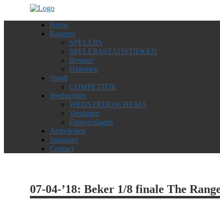
Home
Rangers
SPELERS
SPELERSSTATISTIEKEN
Bestuur
Historiek
Stand
COMPETITIE
Wedstrijden
WEDSTRIJDSCHEMA
Verslagen
Fotoverslagen
Activiteiten
Sponsors
Contact
07-04-’18: Beker 1/8 finale The Rang