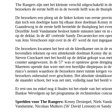
The Rangers zijn met het kleinste verschil uitgeschakeld in 
bezoekers de eerste helft en in de tweede helft was de thuis
De bezoekers een ploeg uit de linker kolom van eerste provinc
dan toch een doelrijpe kans bij elkaar door doelman Kenny 
Gaandeweg in de eerste helft herstelde de thuisploeg het eve
Dezelfde Jordi Vandamme besloot luttele minuten later en in d
op de deklat. In de 40′ creëerde Sandy Decaestecker een ope
van Jens Verschoore nipt over in de 45′ werd de rust ingegaa
De bezoekers kwamen het best uit de kleedkamer om in de eer
bovendien rekenen op een uitstekende doelman Kenny die in d
Steven Cnockaert met het hoofd op de deklat gekopt was mete
counter aangewezen. In de 57′ was er opnieuw grote dreigin
Maertens opende dan weer met een heerlijke dieptepass in d
risico’s nemen waardoor de bezoekers meer ruimte kregen vo
bezoekers onbesuisd over geschoten. Het absolute slotakkoor
de staander schoot, het was net niet, volledig naar het beeld 
Er rest ons nu enkel nog 4 finales tot het einde van het seizo
Bankse Wevelgem op het programma de rechtstreekse concurre
Speelden voor The Rangers:
Kenny Desimpel, Niels Vandam
Vandamme, Nicolaas Mulkers (56′ David Lernout) en Sandy 