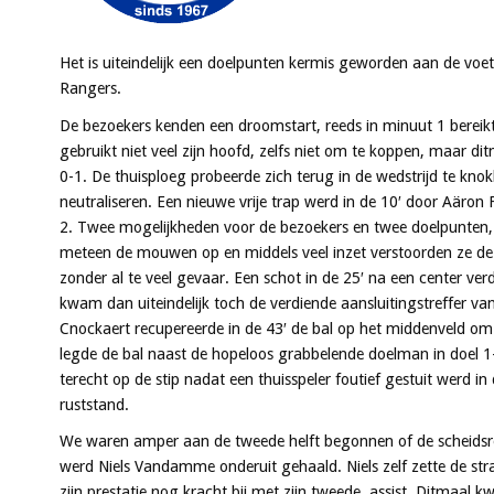
Het is uiteindelijk een doelpunten kermis geworden aan de voe
Rangers.
De bezoekers kenden een droomstart, reeds in minuut 1 bereik
gebruikt niet veel zijn hoofd, zelfs niet om te koppen, maar di
0-1. De thuisploeg probeerde zich terug in de wedstrijd te knok
neutraliseren. Een nieuwe vrije trap werd in de 10′ door Aäron
2. Twee mogelijkheden voor de bezoekers en twee doelpunten, e
meteen de mouwen op en middels veel inzet verstoorden ze de co
zonder al te veel gevaar. Een schot in de 25′ na een center ver
kwam dan uiteindelijk toch de verdiende aansluitingstreffer va
Cnockaert recupereerde in de 43′ de bal op het middenveld om v
legde de bal naast de hopeloos grabbelende doelman in doel 1-3
terecht op de stip nadat een thuisspeler foutief gestuit werd i
ruststand.
We waren amper aan de tweede helft begonnen of de scheidsre
werd Niels Vandamme onderuit gehaald. Niels zelf zette de straf
zijn prestatie nog kracht bij met zijn tweede assist. Ditmaal kw