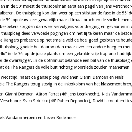
n in de 50′ moest de thuisdoelman eerst een pegel van Jens Verschoor
iseren. De thuisploeg kon dan weer op een stilstaande fase in de 55′ d
n de 59′ opnieuw zeer gevaarlijk maar ditmaal brachten de snelle benen 
 bezoekers zorgden dan weer vervolgens voor dreiging en gevaar en in 
e thuisploeg deed verwoede pogingen om het tij te keren maar de bezoe
e Rangers probeerde op het smalle veld de boel goed gesloten te houd
e thuisploeg gooide het daarom dan maar over een andere boeg en met
o” in de 76′ op de juiste plaats om een gekrulde vrije trap onschadelijk
er de dwarsligger. In de slotminuut belandde een bal van de thuisploeg
 dat de The Rangers de volle buit richting Moorslede zouden meenemen.
e wedstrijd, naast de ganse ploeg verdienen Gianni Demoen en Niels
e The Rangers terug stevig in de linkerkolom van het klassement bren
, Gianni Demoen, Aäron Ferret (46′ Jens Leenknecht), Niels Vandamm
Verschoore, Sven Strinckx (46′ Ruben Depoorter), David Lernout en Lie
iels Vandamme(pen) en Lieven Bridelance.