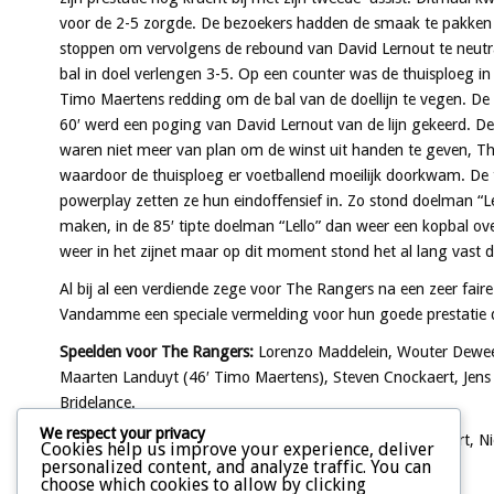
voor de 2-5 zorgde. De bezoekers hadden de smaak te pakken e
stoppen om vervolgens de rebound van David Lernout te neutral
bal in doel verlengen 3-5. Op een counter was de thuisploeg i
Timo Maertens redding om de bal van de doellijn te vegen. De
60′ werd een poging van David Lernout van de lijn gekeerd. D
waren niet meer van plan om de winst uit handen te geven, Th
waardoor de thuisploeg er voetballend moeilijk doorkwam. D
powerplay zetten ze hun eindoffensief in. Zo stond doelman “Lell
maken, in de 85′ tipte doelman “Lello” dan weer een kopbal ov
weer in het zijnet maar op dit moment stond het al lang vast
Al bij al een verdiende zege voor The Rangers na een zeer fair
Vandamme een speciale vermelding voor hun goede prestatie di
Speelden voor The Rangers:
Lorenzo Maddelein, Wouter Deweer
Maarten Landuyt (46′ Timo Maertens), Steven Cnockaert, Jens 
Bridelance.
We respect your privacy
Doelpunten:
David Lernout, Aäron Ferret, Steven Cnockaert, N
Cookies help us improve your experience, deliver
personalized content, and analyze traffic. You can
Gele kaarten:
geen.
choose which cookies to allow by clicking