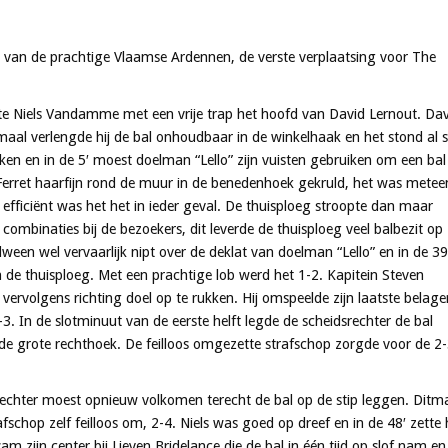
t van de prachtige Vlaamse Ardennen, de verste verplaatsing voor The
te Niels Vandamme met een vrije trap het hoofd van David Lernout. Dav
tmaal verlengde hij de bal onhoudbaar in de winkelhaak en het stond al s
ken en in de 5′ moest doelman “Lello” zijn vuisten gebruiken om een bal
 Ferret haarfijn rond de muur in de benedenhoek gekruld, het was metee
fficiënt was het het in ieder geval. De thuisploeg stroopte dan maar
mbinaties bij de bezoekers, dit leverde de thuisploeg veel balbezit op
dween wel vervaarlijk nipt over de deklat van doelman “Lello” en in de 39
n de thuisploeg. Met een prachtige lob werd het 1-2. Kapitein Steven
ervolgens richting doel op te rukken. Hij omspeelde zijn laatste belage
. In de slotminuut van de eerste helft legde de scheidsrechter de bal
n de grote rechthoek. De feilloos omgezette strafschop zorgde voor de 2
chter moest opnieuw volkomen terecht de bal op de stip leggen. Ditm
schop zelf feilloos om, 2-4. Niels was goed op dreef en in de 48′ zette h
am zijn center bij Lieven Bridelance die de bal in één tijd op slof nam en