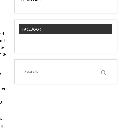
FACEBOOK
id
nel
 te
n 0-
′
r en
-3
aal
ij