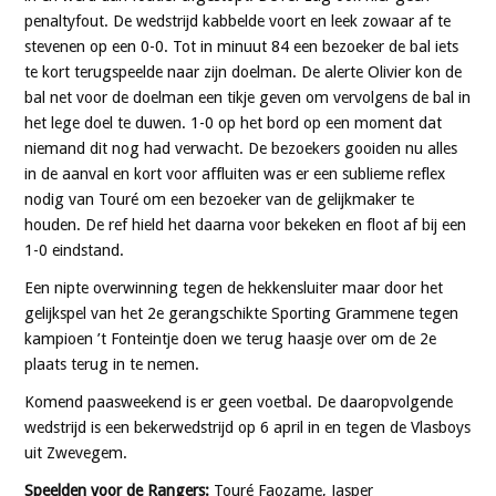
penaltyfout. De wedstrijd kabbelde voort en leek zowaar af te
stevenen op een 0-0. Tot in minuut 84 een bezoeker de bal iets
te kort terugspeelde naar zijn doelman. De alerte Olivier kon de
bal net voor de doelman een tikje geven om vervolgens de bal in
het lege doel te duwen. 1-0 op het bord op een moment dat
niemand dit nog had verwacht. De bezoekers gooiden nu alles
in de aanval en kort voor affluiten was er een sublieme reflex
nodig van Touré om een bezoeker van de gelijkmaker te
houden. De ref hield het daarna voor bekeken en floot af bij een
1-0 eindstand.
Een nipte overwinning tegen de hekkensluiter maar door het
gelijkspel van het 2e gerangschikte Sporting Grammene tegen
kampioen ’t Fonteintje doen we terug haasje over om de 2e
plaats terug in te nemen.
Komend paasweekend is er geen voetbal. De daaropvolgende
wedstrijd is een bekerwedstrijd op 6 april in en tegen de Vlasboys
uit Zwevegem.
Speelden voor de Rangers:
Touré Faozame, Jasper