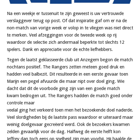
Na een weekje er tussenuit te zijn geweest is uw vertrouwde
verslaggever terug op post. Of dat inspiratie gaf om er na de
non-match van vorige week er volop in te vliegen was niet direct
te merken. Veel afzeggingen voor de tweede week op rij
waardoor de selectie zich andermaal beperkte tot slechts 12
spelers. Dank en appreciatie voor de echte liefhebbers.
Tegen de laatst geklasseerde club uit Anzegem begon de match
nochtans positief. The Rangers zetten meteen goed druk en
hadden veel balbezit. Dit resulteerde in een eerste gevaar toen
Marijn een pegel afvuurde die maar nipt over doel ging. Wie
dacht dat dit de voorbode ging zijn van een goede match
kwam bedrogen uit. The Rangers hadden de match goed onder
controle maar
veelal ging het verkeerd toen men het bezoekende doel naderde.
Veel slordigheden bij de laatste pass waardoor er uiteraard maar
weinig doelgevaar gecreëerd werd. Ook de bezoekers kwamen
zelden gevaarlijk voor de dag. Halfweg de eerste helft kon
Jeffrey dan toch eens op snelheid zijn man voorbij. Hij haalde de