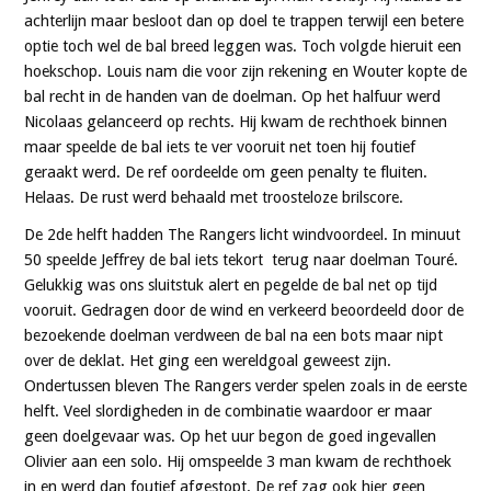
achterlijn maar besloot dan op doel te trappen terwijl een betere
optie toch wel de bal breed leggen was. Toch volgde hieruit een
hoekschop. Louis nam die voor zijn rekening en Wouter kopte de
bal recht in de handen van de doelman. Op het halfuur werd
Nicolaas gelanceerd op rechts. Hij kwam de rechthoek binnen
maar speelde de bal iets te ver vooruit net toen hij foutief
geraakt werd. De ref oordeelde om geen penalty te fluiten.
Helaas. De rust werd behaald met troosteloze brilscore.
De 2de helft hadden The Rangers licht windvoordeel. In minuut
50 speelde Jeffrey de bal iets tekort terug naar doelman Touré.
Gelukkig was ons sluitstuk alert en pegelde de bal net op tijd
vooruit. Gedragen door de wind en verkeerd beoordeeld door de
bezoekende doelman verdween de bal na een bots maar nipt
over de deklat. Het ging een wereldgoal geweest zijn.
Ondertussen bleven The Rangers verder spelen zoals in de eerste
helft. Veel slordigheden in de combinatie waardoor er maar
geen doelgevaar was. Op het uur begon de goed ingevallen
Olivier aan een solo. Hij omspeelde 3 man kwam de rechthoek
in en werd dan foutief afgestopt. De ref zag ook hier geen