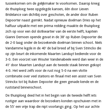
tussenkomen om de gelijkmaker te voorkomen. Daarop kreeg
de thuisploeg twee opgelegde kansen, één door Lieven
Bridelance van dichtbij over geschoten, de ander door Ruben
Depoorter naast gemikt. Nadat opnieuw doelman Dries op het
halfuur uitpakte met een prima redding maakte de thuisploeg
zich op voor een dol slotkwartier van de eerste helft, kapitein
Gianni Demoen opende gevat in de 38′ op Ruben Depoorter die
de 2-0 laag onder de bezoekende doelman binnen schoot. Niels
Vandamme legde in de 40′ de bal breed af bij Sven Strinckx die
op zijn beurt de inkomende Maarten Landuyt bediende voor de
3-0. Een voorzet van Wouter Vandenabeele werd dan weer in de
41′ door Maarten Landuyt aan de tweede staak binnen gekopt
4-0. Het werd zelfs voor de rust nog 5-0 na een vlotte
combinatie over veel stations en finaal met een assist van Sven
Strinckx tot bij Ruben Depooter die geen genade kende en de
ruststand binnenschoot.
De thuisploeg deed het in het begin van de tweede helft iets
rustiger aan waardoor de bezoekers konden opschuiven met in
de 55′ een vrije trap die nipt voorlangs ging. Op het uur achte