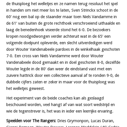
de thuisploeg het welletjes en ze namen terug resoluut het spel
in handen om niet meer los te laten, Sven Strinckx schoot in de
60′ nog een bal op de staander maar toen Niels Vandamme in
de 61′ van buiten de grote rechthoek verschroeiend uithaalde en
laag de benedenhoek viseerde stond het 6-0. De bezoekers
kropen noodgedwongen verder achteruit wat in de 65′ een
volgende doelpunt opleverde, een slecht uitverdedigen werd
door Wouter Vandenabeele pardoes in de winkelhaak geschoten
7-0. Een cross van Niels Vandamme werd door Wouter
Vandenabeele dood gemaakt en in doel geschoten 8-0, dezelfde
Wouter legde in de 80′ dan weer de eindstand vast met een
zuivere hattrick door een collectieve aanval af te ronden 9-0, de
dubbele cijfers zaten er zeker in maar voor de thuisploeg was
het welletjes geweest.
Het experiment van de beide coaches kan als geslaagd
beschouwd worden, veel hangt af van wat soort wedstrijd en
wie de tegenstrever is, het was in ieder een leerrijke ervaring.
Speelden voor The Rangers:
Dries Grymonpon, Lucas Duran,