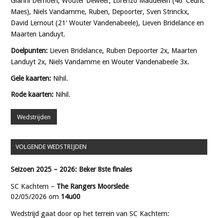
Gianni Demoen, Wouter Deweer, Lorenzo Maddelein (46′ Cedric
Maes), Niels Vandamme, Ruben, Depoorter, Sven Strinckx,
David Lernout (21′ Wouter Vandenabeele), Lieven Bridelance en
Maarten Landuyt.
Doelpunten:
Lieven Bridelance, Ruben Depoorter 2x, Maarten
Landuyt 2x, Niels Vandamme en Wouter Vandenabeele 3x.
Gele kaarten:
Nihil.
Rode kaarten:
Nihil.
Wedstrijden
VOLGENDE WEDSTRIJDEN
Seizoen 2025 – 2026: Beker 8ste finales
SC Kachtem –
The Rangers Moorslede
02/05/2026 om
14u00
Wedstrijd gaat door op het terrein van SC Kachtem: