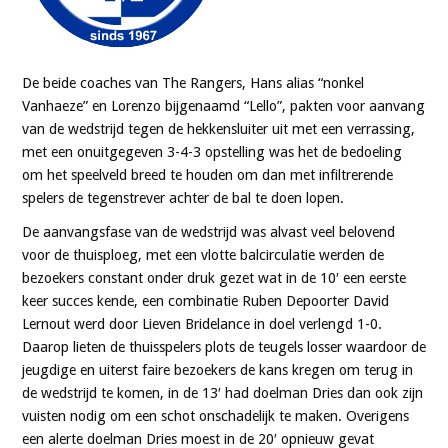
De beide coaches van The Rangers, Hans alias “nonkel
Vanhaeze” en Lorenzo bijgenaamd “Lello”, pakten voor aanvang
van de wedstrijd tegen de hekkensluiter uit met een verrassing,
met een onuitgegeven 3-4-3 opstelling was het de bedoeling
om het speelveld breed te houden om dan met infiltrerende
spelers de tegenstrever achter de bal te doen lopen.
De aanvangsfase van de wedstrijd was alvast veel belovend
voor de thuisploeg, met een vlotte balcirculatie werden de
bezoekers constant onder druk gezet wat in de 10′ een eerste
keer succes kende, een combinatie Ruben Depoorter David
Lernout werd door Lieven Bridelance in doel verlengd 1-0.
Daarop lieten de thuisspelers plots de teugels losser waardoor de
jeugdige en uiterst faire bezoekers de kans kregen om terug in
de wedstrijd te komen, in de 13′ had doelman Dries dan ook zijn
vuisten nodig om een schot onschadelijk te maken. Overigens
een alerte doelman Dries moest in de 20′ opnieuw gevat