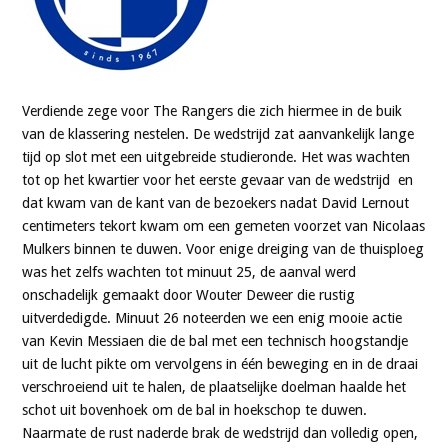
Verdiende zege voor The Rangers die zich hiermee in de buik
van de klassering nestelen. De wedstrijd zat aanvankelijk lange
tijd op slot met een uitgebreide studieronde. Het was wachten
tot op het kwartier voor het eerste gevaar van de wedstrijd en
dat kwam van de kant van de bezoekers nadat David Lernout
centimeters tekort kwam om een gemeten voorzet van Nicolaas
Mulkers binnen te duwen. Voor enige dreiging van de thuisploeg
was het zelfs wachten tot minuut 25, de aanval werd
onschadelijk gemaakt door Wouter Deweer die rustig
uitverdedigde. Minuut 26 noteerden we een enig mooie actie
van Kevin Messiaen die de bal met een technisch hoogstandje
uit de lucht pikte om vervolgens in één beweging en in de draai
verschroeiend uit te halen, de plaatselijke doelman haalde het
schot uit bovenhoek om de bal in hoekschop te duwen.
Naarmate de rust naderde brak de wedstrijd dan volledig open,