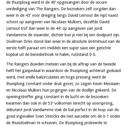
de thuisploeg werd in de 40′ opgevangen door de secure
verdediging van The Rangers. De bezoekers zelf zorgden dan
weer in de 43′ voor dreiging langs David Lernout die nipt naast
schoot op aangeven van Nicolaas Mulkers, dezelfde David
Lernout trof dan weer in de 44′ op aangeven van Jordi
Vandamme de staander, dichter kun je niet bij een doelpunt zijn.
Doelman Dries stond dan weer in de absolute slotminuut van de
eerste helft paraat om middels een super save een gerichte
kopbal uit de benedenhoek te halen, ruststand 0-0.
The Rangers duwden meteen van bij de aftrap van de tweede
helft het gaspedaal in waardoor de thuisploeg achteruit geduwd
werd, met snelle balcirculaties en hoge pressing werd de
thuisploeg constant onder druk gezet, zo zagen Kevin Messiaen
en Nicolaas Mulkers hun pogingen van de doellijn gekeerd. De
openingstreffer ging constant in de lucht en de bezoekers
kwamen dan ook in de 53′ volkomen terecht op voorsprong,
debutant Jordi Vandamme stak de bal perfect in de loop van de
goed ingevallen Sven Strinckx die niet aarzelde om de 0-1 onder
de thuisdoelman te schuiven. De thuisploeg probeerde te