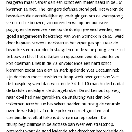
reageren maar verder dan een schot een meter naast in de 56′
kwamen ze niet, The Rangers defensie stond pal. Het waren de
bezoekers die nadrukkelijker op zoek gingen om de voorsprong
verder uit te bouwen, zo noteerden we op het uur twee
pogingen die evenveel keer op de doellijn gekeerd werden, een
goed aangesneden hoekschop van Sven Strinckx in de 65′ werd
door kapitein Steven Cnockaert in het zijnet gekopt. Daar de
bezoekers er maar niet in slaagden om de voorsprong verder uit
te bouwen bleef het uitkijken en oppassen voor de counter zo
kon doelman Dries in de 70′ onvoldoende een hard schot
klemmen zodat een alert en sterk spelende Yves Deceunninck
zijn doelman moest assisteren, knap werk overigens van Yves.
de thuisploeg werd dan weer in de 74′ tot 10 man herleid nadat
de laatste verdediger de doorgebroken David Lernout op weg
naar doel had neergetrokken, de uitsluiting was dan ook
volkomen terecht. De bezoekers hadden nu rustig de controle
over de wedstrijd, af en toe prikken en met goed en vlot
combinatie voetbal telkens de vrije man opzoeken. De
thuisploeg claimde in de slotfase dan weer een strafschop,
onterecht want de goed leidende scheidsrechter beoordeelde de