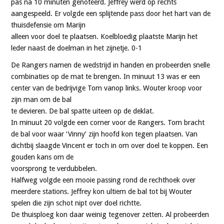
pas na 10 minuten genoteerd. Jeffrey werd op rechts
aangespeeld. Er volgde een splijtende pass door het hart van de
thuisdefensie om Marijn
alleen voor doel te plaatsen. Koelbloedig plaatste Marijn het
leder naast de doelman in het zijnetje. 0-1
De Rangers namen de wedstrijd in handen en probeerden snelle
combinaties op de mat te brengen. In minuut 13 was er een
center van de bedrijvige Tom vanop links. Wouter kroop voor
zijn man om de bal
te devieren. De bal spatte uiteen op de deklat.
In minuut 20 volgde een corner voor de Rangers. Tom bracht
de bal voor waar ‘Vinny’ zijn hoofd kon tegen plaatsen. Van
dichtbij slaagde Vincent er toch in om over doel te koppen. Een
gouden kans om de
voorsprong te verdubbelen.
Halfweg volgde een mooie passing rond de rechthoek over
meerdere stations. Jeffrey kon ultiem de bal tot bij Wouter
spelen die zijn schot nipt over doel richtte.
De thuisploeg kon daar weinig tegenover zetten. Al probeerden