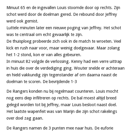
Minuut 65 en de ingevallen Louis stoomde door op rechts. Zijn
schot werd door de doelman gered. De rebound door Jeffrey
werd ook gemist.
Luttele minuten later een nieuwe poging van Jeffrey. Het schot
was te centraal om echt gevaarlijk te zijn.
De thuisploeg probeerde zich ook in de match te wroeten. Veel
kick en rush naar voor, maar weinig doelgevaar. Maar zolang
het 1-2 stond, kon er van alles gebeuren.
In minuut 82 volgde de verlossing. Kenny had een verre uittrap
in huis die over de verdediging ging. Wouter snelde er achteraan
en hield vakkundig zijn tegenstander af om daarna naast de
doelman te scoren. De bevrijdende 1-3
De Rangers konden nu bij regelmaat counteren. Louis mocht
nog eens diep infiltreren op rechts. De bal moest altijd breed
gelegd worden tot bij Jeffrey, maar Louis besloot naast doel.
Het laatste wapenfeit was van Marijn die zijn schot rakelings
over doel zag gaan.
De Rangers namen de 3 punten mee naar huis. De euforie