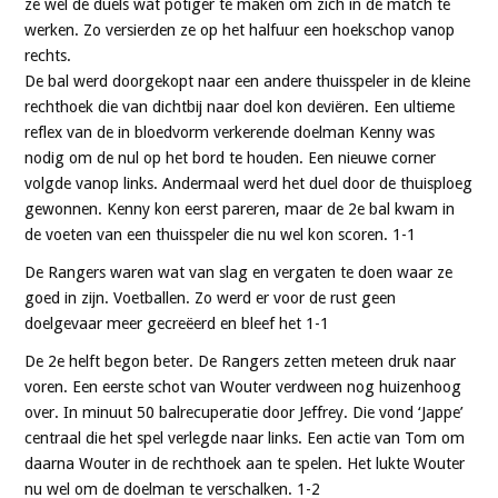
ze wel de duels wat potiger te maken om zich in de match te
werken. Zo versierden ze op het halfuur een hoekschop vanop
rechts.
De bal werd doorgekopt naar een andere thuisspeler in de kleine
rechthoek die van dichtbij naar doel kon deviëren. Een ultieme
reflex van de in bloedvorm verkerende doelman Kenny was
nodig om de nul op het bord te houden. Een nieuwe corner
volgde vanop links. Andermaal werd het duel door de thuisploeg
gewonnen. Kenny kon eerst pareren, maar de 2e bal kwam in
de voeten van een thuisspeler die nu wel kon scoren. 1-1
De Rangers waren wat van slag en vergaten te doen waar ze
goed in zijn. Voetballen. Zo werd er voor de rust geen
doelgevaar meer gecreëerd en bleef het 1-1
De 2e helft begon beter. De Rangers zetten meteen druk naar
voren. Een eerste schot van Wouter verdween nog huizenhoog
over. In minuut 50 balrecuperatie door Jeffrey. Die vond ‘Jappe’
centraal die het spel verlegde naar links. Een actie van Tom om
daarna Wouter in de rechthoek aan te spelen. Het lukte Wouter
nu wel om de doelman te verschalken. 1-2