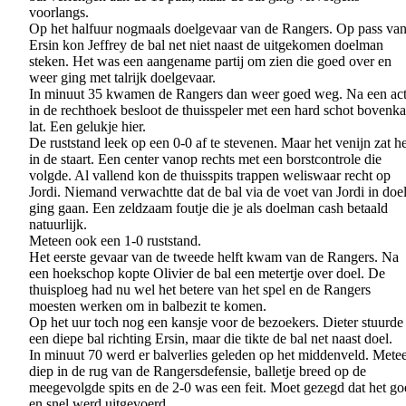
voorlangs.
Op het halfuur nogmaals doelgevaar van de Rangers. Op pass va
Ersin kon Jeffrey de bal net niet naast de uitgekomen doelman
steken. Het was een aangename partij om zien die goed over en
weer ging met talrijk doelgevaar.
In minuut 35 kwamen de Rangers dan weer goed weg. Na een act
in de rechthoek besloot de thuisspeler met een hard schot bovenka
lat. Een gelukje hier.
De ruststand leek op een 0-0 af te stevenen. Maar het venijn zat 
in de staart. Een center vanop rechts met een borstcontrole die
volgde. Al vallend kon de thuisspits trappen weliswaar recht op
Jordi. Niemand verwachtte dat de bal via de voet van Jordi in doe
ging gaan. Een zeldzaam foutje die je als doelman cash betaald
natuurlijk.
Meteen ook een 1-0 ruststand.
Het eerste gevaar van de tweede helft kwam van de Rangers. Na
een hoekschop kopte Olivier de bal een metertje over doel. De
thuisploeg had nu wel het betere van het spel en de Rangers
moesten werken om in balbezit te komen.
Op het uur toch nog een kansje voor de bezoekers. Dieter stuurde
een diepe bal richting Ersin, maar die tikte de bal net naast doel.
In minuut 70 werd er balverlies geleden op het middenveld. Mete
diep in de rug van de Rangersdefensie, balletje breed op de
meegevolgde spits en de 2-0 was een feit. Moet gezegd dat het go
en snel werd uitgevoerd.