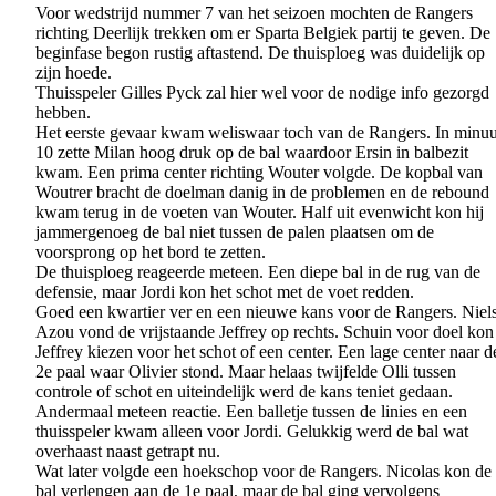
Voor wedstrijd nummer 7 van het seizoen mochten de Rangers
richting Deerlijk trekken om er Sparta Belgiek partij te geven. De
beginfase begon rustig aftastend. De thuisploeg was duidelijk op
zijn hoede.
Thuisspeler Gilles Pyck zal hier wel voor de nodige info gezorgd
hebben.
Het eerste gevaar kwam weliswaar toch van de Rangers. In minuu
10 zette Milan hoog druk op de bal waardoor Ersin in balbezit
kwam. Een prima center richting Wouter volgde. De kopbal van
Woutrer bracht de doelman danig in de problemen en de rebound
kwam terug in de voeten van Wouter. Half uit evenwicht kon hij
jammergenoeg de bal niet tussen de palen plaatsen om de
voorsprong op het bord te zetten.
De thuisploeg reageerde meteen. Een diepe bal in de rug van de
defensie, maar Jordi kon het schot met de voet redden.
Goed een kwartier ver en een nieuwe kans voor de Rangers. Niel
Azou vond de vrijstaande Jeffrey op rechts. Schuin voor doel kon
Jeffrey kiezen voor het schot of een center. Een lage center naar d
2e paal waar Olivier stond. Maar helaas twijfelde Olli tussen
controle of schot en uiteindelijk werd de kans teniet gedaan.
Andermaal meteen reactie. Een balletje tussen de linies en een
thuisspeler kwam alleen voor Jordi. Gelukkig werd de bal wat
overhaast naast getrapt nu.
Wat later volgde een hoekschop voor de Rangers. Nicolas kon de
bal verlengen aan de 1e paal, maar de bal ging vervolgens