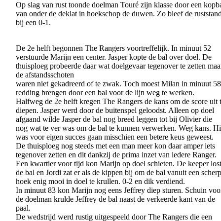
Op slag van rust toonde doelman Touré zijn klasse door een kopb
van onder de deklat in hoekschop de duwen. Zo bleef de ruststan
bij een 0-1.
De 2e helft begonnen The Rangers voortreffelijk. In minuut 52
verstuurde Marijn een center. Jasper kopte de bal over doel. De
thuisploeg probeerde daar wat doelgevaar tegenover te zetten maa
de afstandsschoten
waren niet gekadreerd of te zwak. Toch moest Milan in minuut 58
redding brengen door een bal voor de lijn weg te werken.
Halfweg de 2e helft kregen The Rangers de kans om de score uit 
diepen. Jasper werd door de buitenspel geloodst. Alleen op doel
afgaand wilde Jasper de bal nog breed leggen tot bij Olivier die
nog wat te ver was om de bal te kunnen verwerken. Weg kans. Hi
was voor eigen succes gaan misschien een betere keus geweest.
De thuisploeg nog steeds met een man meer kon daar amper iets
tegenover zetten en dit dankzij de prima inzet van iedere Ranger.
Een kwartier voor tijd kon Marijn op doel schieten. De keeper los
de bal en Jordi zat er als de kippen bij om de bal vanuit een scher
hoek enig mooi in doel te krullen. 0-2 en dik verdiend.
In minuut 83 kon Marijn nog eens Jeffrey diep sturen. Schuin voo
de doelman krulde Jeffrey de bal naast de verkeerde kant van de
paal.
De wedstrijd werd rustig uitgespeeld door The Rangers die een