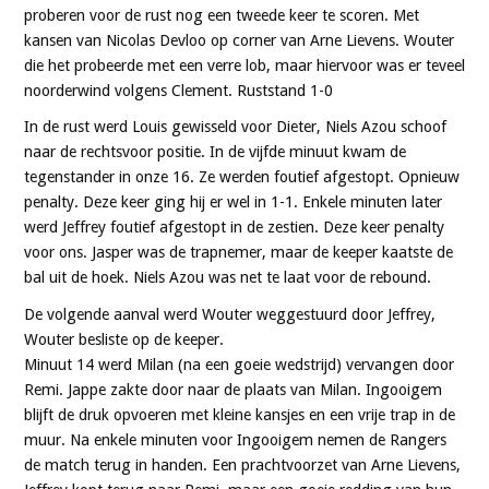
proberen voor de rust nog een tweede keer te scoren. Met
kansen van Nicolas Devloo op corner van Arne Lievens. Wouter
die het probeerde met een verre lob, maar hiervoor was er teveel
noorderwind volgens Clement. Ruststand 1-0
In de rust werd Louis gewisseld voor Dieter, Niels Azou schoof
naar de rechtsvoor positie. In de vijfde minuut kwam de
tegenstander in onze 16. Ze werden foutief afgestopt. Opnieuw
penalty. Deze keer ging hij er wel in 1-1. Enkele minuten later
werd Jeffrey foutief afgestopt in de zestien. Deze keer penalty
voor ons. Jasper was de trapnemer, maar de keeper kaatste de
bal uit de hoek. Niels Azou was net te laat voor de rebound.
De volgende aanval werd Wouter weggestuurd door Jeffrey,
Wouter besliste op de keeper.
Minuut 14 werd Milan (na een goeie wedstrijd) vervangen door
Remi. Jappe zakte door naar de plaats van Milan. Ingooigem
blijft de druk opvoeren met kleine kansjes en een vrije trap in de
muur. Na enkele minuten voor Ingooigem nemen de Rangers
de match terug in handen. Een prachtvoorzet van Arne Lievens,