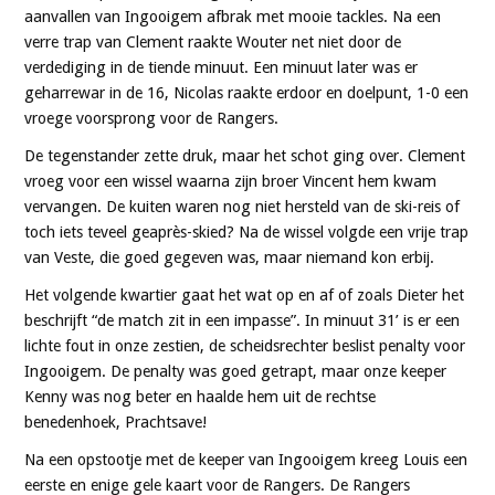
aanvallen van Ingooigem afbrak met mooie tackles. Na een
verre trap van Clement raakte Wouter net niet door de
verdediging in de tiende minuut. Een minuut later was er
geharrewar in de 16, Nicolas raakte erdoor en doelpunt, 1-0 een
vroege voorsprong voor de Rangers.
De tegenstander zette druk, maar het schot ging over. Clement
vroeg voor een wissel waarna zijn broer Vincent hem kwam
vervangen. De kuiten waren nog niet hersteld van de ski-reis of
toch iets teveel geaprès-skied? Na de wissel volgde een vrije trap
van Veste, die goed gegeven was, maar niemand kon erbij.
Het volgende kwartier gaat het wat op en af of zoals Dieter het
beschrijft “de match zit in een impasse”. In minuut 31’ is er een
lichte fout in onze zestien, de scheidsrechter beslist penalty voor
Ingooigem. De penalty was goed getrapt, maar onze keeper
Kenny was nog beter en haalde hem uit de rechtse
benedenhoek, Prachtsave!
Na een opstootje met de keeper van Ingooigem kreeg Louis een
eerste en enige gele kaart voor de Rangers. De Rangers