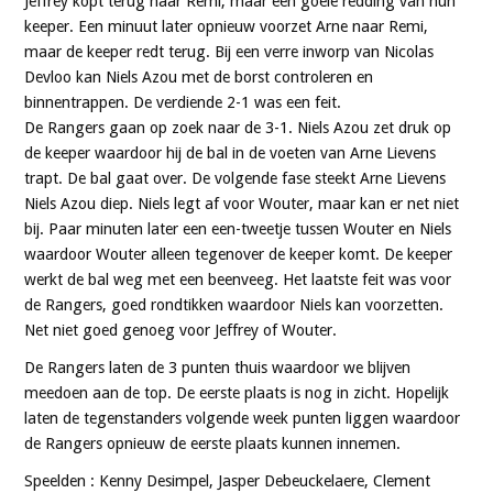
Jeffrey kopt terug naar Remi, maar een goeie redding van hun
keeper. Een minuut later opnieuw voorzet Arne naar Remi,
maar de keeper redt terug. Bij een verre inworp van Nicolas
Devloo kan Niels Azou met de borst controleren en
binnentrappen. De verdiende 2-1 was een feit.
De Rangers gaan op zoek naar de 3-1. Niels Azou zet druk op
de keeper waardoor hij de bal in de voeten van Arne Lievens
trapt. De bal gaat over. De volgende fase steekt Arne Lievens
Niels Azou diep. Niels legt af voor Wouter, maar kan er net niet
bij. Paar minuten later een een-tweetje tussen Wouter en Niels
waardoor Wouter alleen tegenover de keeper komt. De keeper
werkt de bal weg met een beenveeg. Het laatste feit was voor
de Rangers, goed rondtikken waardoor Niels kan voorzetten.
Net niet goed genoeg voor Jeffrey of Wouter.
De Rangers laten de 3 punten thuis waardoor we blijven
meedoen aan de top. De eerste plaats is nog in zicht. Hopelijk
laten de tegenstanders volgende week punten liggen waardoor
de Rangers opnieuw de eerste plaats kunnen innemen.
Speelden : Kenny Desimpel, Jasper Debeuckelaere, Clement