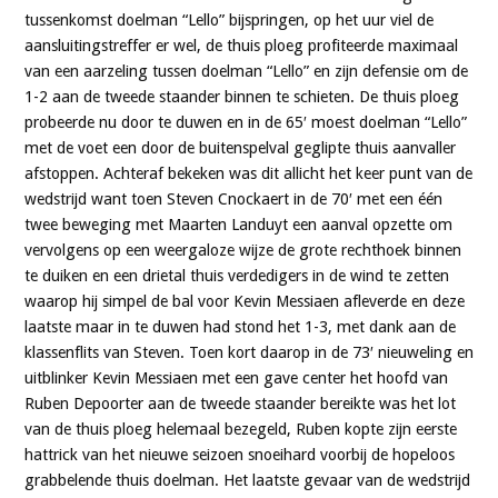
tussenkomst doelman “Lello” bijspringen, op het uur viel de
aansluitingstreffer er wel, de thuis ploeg profiteerde maximaal
van een aarzeling tussen doelman “Lello” en zijn defensie om de
1-2 aan de tweede staander binnen te schieten. De thuis ploeg
probeerde nu door te duwen en in de 65′ moest doelman “Lello”
met de voet een door de buitenspelval geglipte thuis aanvaller
afstoppen. Achteraf bekeken was dit allicht het keer punt van de
wedstrijd want toen Steven Cnockaert in de 70′ met een één
twee beweging met Maarten Landuyt een aanval opzette om
vervolgens op een weergaloze wijze de grote rechthoek binnen
te duiken en een drietal thuis verdedigers in de wind te zetten
waarop hij simpel de bal voor Kevin Messiaen afleverde en deze
laatste maar in te duwen had stond het 1-3, met dank aan de
klassenflits van Steven. Toen kort daarop in de 73′ nieuweling en
uitblinker Kevin Messiaen met een gave center het hoofd van
Ruben Depoorter aan de tweede staander bereikte was het lot
van de thuis ploeg helemaal bezegeld, Ruben kopte zijn eerste
hattrick van het nieuwe seizoen snoeihard voorbij de hopeloos
grabbelende thuis doelman. Het laatste gevaar van de wedstrijd