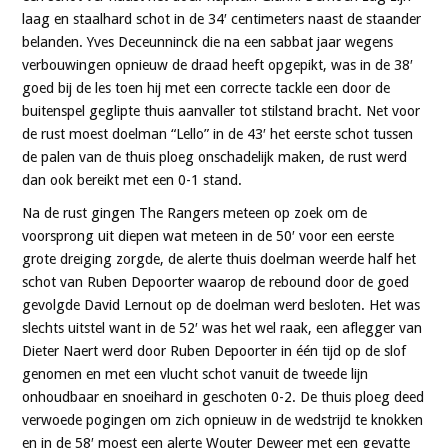
laag en staalhard schot in de 34′ centimeters naast de staander
belanden. Yves Deceunninck die na een sabbat jaar wegens
verbouwingen opnieuw de draad heeft opgepikt, was in de 38′
goed bij de les toen hij met een correcte tackle een door de
buitenspel geglipte thuis aanvaller tot stilstand bracht. Net voor
de rust moest doelman “Lello” in de 43′ het eerste schot tussen
de palen van de thuis ploeg onschadelijk maken, de rust werd
dan ook bereikt met een 0-1 stand.
Na de rust gingen The Rangers meteen op zoek om de
voorsprong uit diepen wat meteen in de 50′ voor een eerste
grote dreiging zorgde, de alerte thuis doelman weerde half het
schot van Ruben Depoorter waarop de rebound door de goed
gevolgde David Lernout op de doelman werd besloten. Het was
slechts uitstel want in de 52′ was het wel raak, een aflegger van
Dieter Naert werd door Ruben Depoorter in één tijd op de slof
genomen en met een vlucht schot vanuit de tweede lijn
onhoudbaar en snoeihard in geschoten 0-2. De thuis ploeg deed
verwoede pogingen om zich opnieuw in de wedstrijd te knokken
en in de 58′ moest een alerte Wouter Deweer met een gevatte