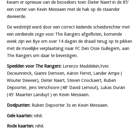
kwam er opnieuw van de bezoekers toen Dieter Naert in de 85′
een center van Kevin Messiaen met de hak op de staander
devieerde.
De wedstrijd werd door een correct leidende scheidsrechter met
een verdiende zege voor The Rangers afgefloten, komende
week zijn we Bye om over 14 dagen de draad terug op te pikken
met de moeilijke verplaatsing naar FC Den Osse Gullegem, aan
The Rangers om daar te bevestigen.
Speelden voor The Rangers:
Lorenzo Maddelein,Yves
Deceunninck, Gianni Demoen, Aäron Ferret, Lander Ampe (
Wouter Deweer), Dieter Naert, Steven Cnockaert, Ruben
Depoorter, Jens Verschoore (48′ David Lernout), Lukas Duran
(45′ Maarten Landuyt ) en Kevin Messiaen.
Doelpunten:
Ruben Depoorter 3x en Kevin Messiaen.
Gele kaarten:
nihil.
Rode kaarten:
nihil.